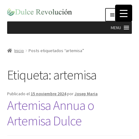
Ir
Ir
Menú
a
al
la
contenido
MENU
navegación
Expandi
Hierbas
el
Inicio
Posts etiquetados “artemisa”
menú
Productos Dulce Revolucion
hijo
Etiqueta:
artemisa
Complementos Nutricionales
Semillas
Publicado el
15 noviembre 2024
por
Josep Maria
Artemisa Annua o
Stevia
Artemisa Dulce
Cosmética Natural e Higiene