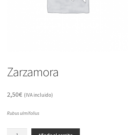
Alimentación
Expandi
Libros
el
menú
Apiterapia y productos de la colmena
hijo
Comida Mascotas sin Cereales
Plantas
Zarzamora
Orgonitas
2,50
€
(IVA incluido)
Rubus ulmifolius
Zarzamora