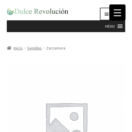
Ir
Ir
Menú
a
al
la
contenido
MENU
navegación
Expandi
Hierbas
el
Inicio
Semillas
Zarzamora
menú
Productos Dulce Revolucion
hijo
Complementos Nutricionales
Semillas
Stevia
Cosmética Natural e Higiene