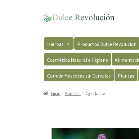
Ir
Ir
a
al
la
contenido
navegación
Hierbas
Productos Dulce Revolucion
Cosmética Natural e Higiene
Alimentaci
Comida Mascotas sin Cereales
Plantas
Inicio
Semillas
Agastache