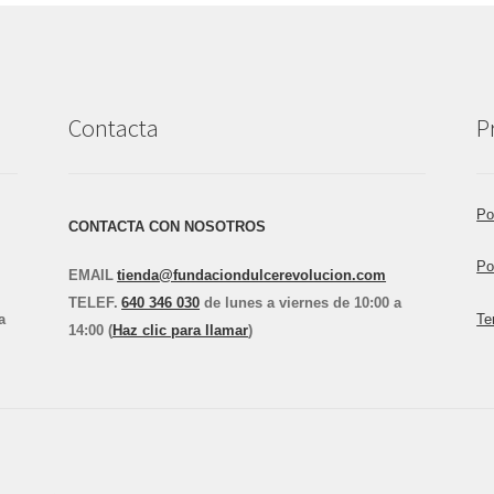
Contacta
P
Po
CONTACTA CON NOSOTROS
Po
EMAIL
tienda@fundaciondulcerevolucion.com
TEL
E
F.
640 346 030
de lunes a viernes de 10:00 a
a
Te
14:00 (
Haz clic para llamar
)