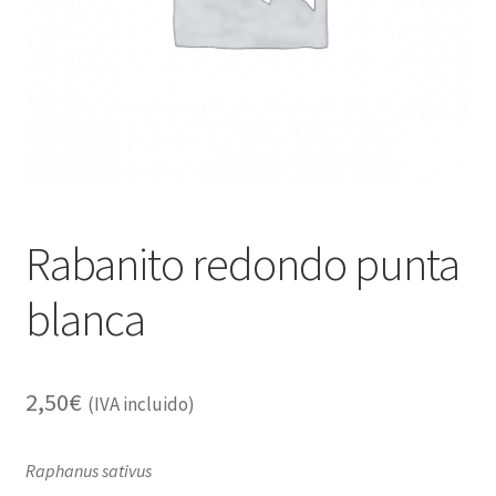
Alimentación
Expandi
Libros
el
menú
Apiterapia y productos de la colmena
hijo
Comida Mascotas sin Cereales
Plantas
Rabanito redondo punta
Orgonitas
blanca
2,50
€
(IVA incluido)
Raphanus sativus