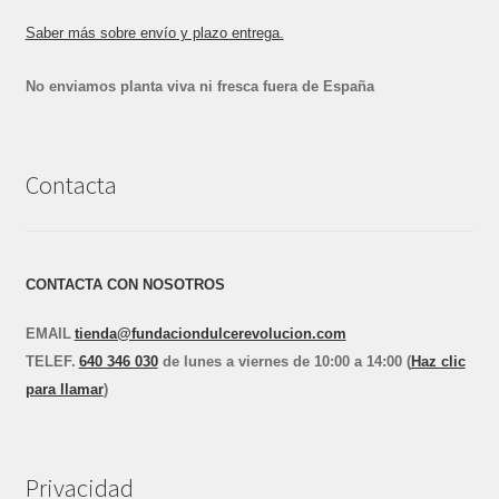
Saber más sobre envío y plazo entrega.
No enviamos planta viva ni fresca fuera de España
Contacta
CONTACTA CON NOSOTROS
EMAIL
tienda@fundaciondulcerevolucion.com
TEL
E
F.
640 346 030
de lunes a viernes de 10:00 a 14:00 (
Haz clic
para llamar
)
Privacidad