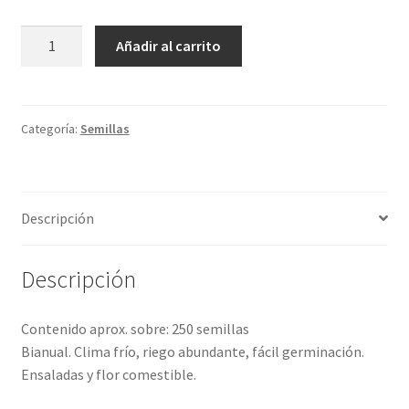
Rabanito
Añadir al carrito
redondo
punta
blanca
cantidad
Categoría:
Semillas
Descripción
Descripción
Contenido aprox. sobre: 250 semillas
Bianual. Clima frío, riego abundante, fácil germinación.
Ensaladas y flor comestible.