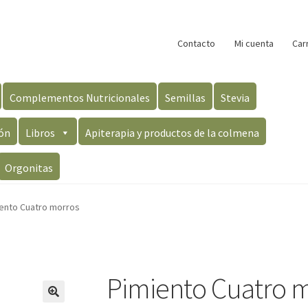
Contacto
Mi cuenta
Car
Complementos Nutricionales
Semillas
Stevia
ón
Libros
Apiterapia y productos de la colmena
Orgonitas
ento Cuatro morros
Pimiento Cuatro 