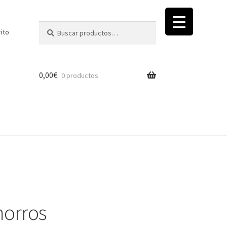
Buscar
Buscar
rito
por:
0,00
€
0 productos
morros