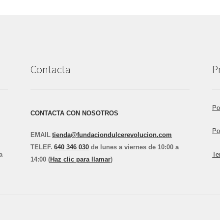
Contacta
P
Po
CONTACTA CON NOSOTROS
Po
EMAIL
tienda@fundaciondulcerevolucion.com
TEL
E
F.
640 346 030
de lunes a viernes de 10:00 a
a
Te
14:00 (
Haz clic para llamar
)