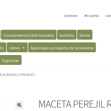
Contacto
Mi cuenta
Car
Complementos Nutricionales
Semillas
Stevia
ón
Libros
Apiterapia y productos de la colmena
Orgonitas
EJIL RIZADO O FRANCÉS
MACETA PEREJIL 