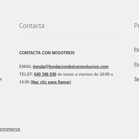
Contacta
P
Po
CONTACTA CON NOSOTROS
Po
EMAIL
tienda@fundaciondulcerevolucion.com
TEL
E
F.
640 346 030
de lunes a viernes de 10:00 a
a
Te
14:00 (
Haz clic para llamar
)
Commerce
.