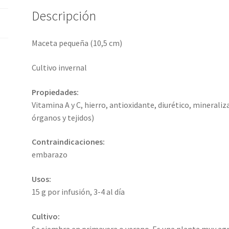
Descripción
Maceta pequeña (10,5 cm)
Cultivo invernal
Propiedades:
Vitamina A y C, hierro, antioxidante, diurético, mineraliz
órganos y tejidos)
Contraindicaciones:
embarazo
Usos:
15 g por infusión, 3-4 al día
Cultivo:
Se siembra en primavera o verano. Es una planta muy ag