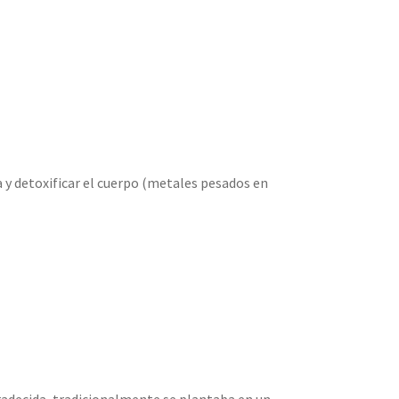
a y detoxificar el cuerpo (metales pesados ​​en
radecida, tradicionalmente se plantaba en un