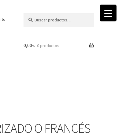
Buscar
Buscar
rito
por:
0,00
€
0 productos
RIZADO O FRANCÉS