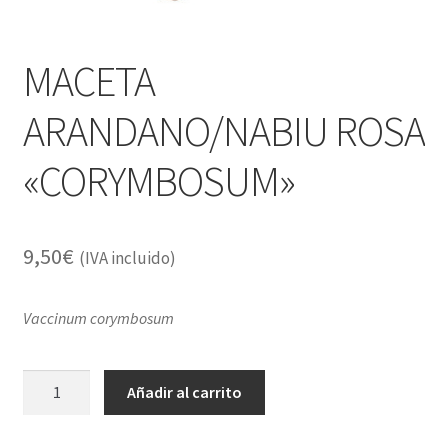
MACETA
ARANDANO/NABIU ROSA
«CORYMBOSUM»
9,50
€
(IVA incluido)
Vaccinum corymbosum
MACETA
Añadir al carrito
ARANDANO/NABIU
ROSA