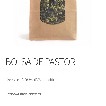
Alimentación
Expandi
Libros
el
menú
Apiterapia y productos de la colmena
hijo
Comida Mascotas sin Cereales
Plantas
BOLSA DE PASTOR
Orgonitas
Desde
7,50
€
(IVA incluido)
Capsella busa-pastoris