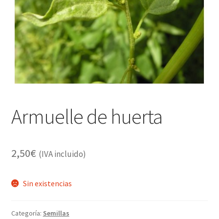
Alimentación
Expandi
Libros
el
menú
Apiterapia y productos de la colmena
hijo
Comida Mascotas sin Cereales
Plantas
Armuelle de huerta
Orgonitas
2,50
€
(IVA incluido)
Sin existencias
Categoría:
Semillas