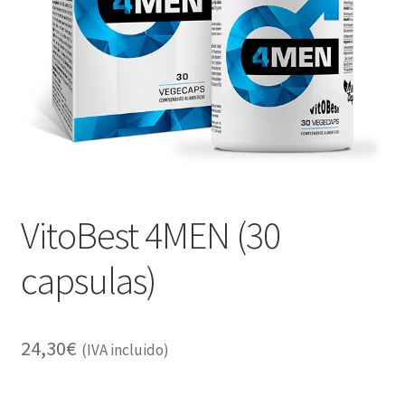
Alimentación
Expandi
Libros
el
menú
Apiterapia y productos de la colmena
hijo
Comida Mascotas sin Cereales
Plantas
VitoBest 4MEN (30
Orgonitas
capsulas)
24,30
€
(IVA incluido)