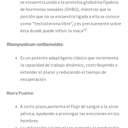
se encuentra unida a la proteína globulina fijadora
de hormonas sexuales (SHBG), mientras que la
porción que no se encuentra ligada a ella se conoce
como “testosterona libre”, y es precisamente sobre
10
ésta donde puede influir la maca
.
Rhamponticum carthamoides:
Es un potente adaptógeno clásico que incrementa
la capacidad de trabajo dinámico, contribuyendo a
extender el placer y reduciendo el tiempo de
recuperación.
Muira Puama:
A corto plazo,aumenta el flujo de sangre a la zona
pélvica, ayudando a prolongar las erecciones en los
hombres.
La utilización a largo plazo aumenta la producción