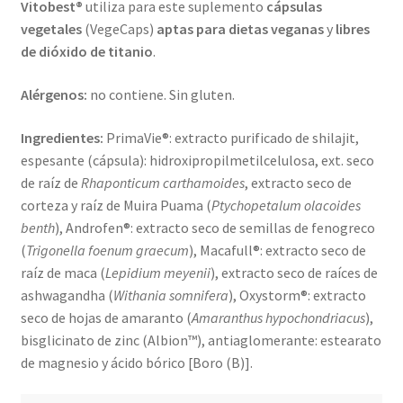
Vitobest®
utiliza para este suplemento
cápsulas
vegetales
(VegeCaps)
aptas para dietas veganas
y
libres
de dióxido de titanio
.
Alérgenos:
no contiene. Sin gluten.
Ingredientes:
PrimaVie®: extracto purificado de shilajit,
espesante (cápsula): hidroxipropilmetilcelulosa, ext. seco
de raíz de
Rhaponticum carthamoides
, extracto seco de
corteza y raíz de Muira Puama (
Ptychopetalum olacoides
benth
), Androfen®: extracto seco de semillas de fenogreco
(
Trigonella foenum graecum
), Macafull®: extracto seco de
raíz de maca (
Lepidium meyenii
), extracto seco de raíces de
ashwagandha (
Withania somnifera
), Oxystorm®: extracto
seco de hojas de amaranto (
Amaranthus hypochondriacus
),
bisglicinato de zinc (Albion™), antiaglomerante: estearato
de magnesio y ácido bórico [Boro (B)].