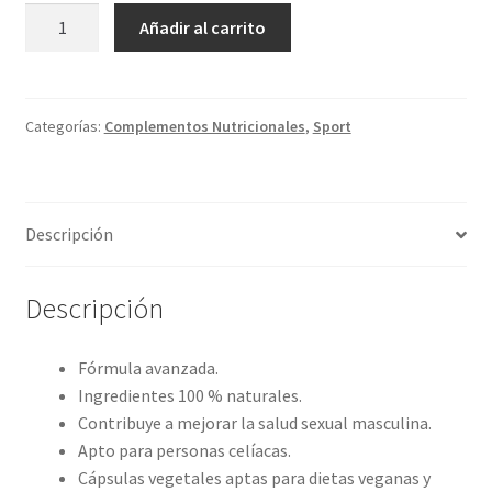
VitoBest
Añadir al carrito
4MEN
(30
capsulas)
cantidad
Categorías:
Complementos Nutricionales
,
Sport
Descripción
Descripción
Fórmula avanzada.
Ingredientes 100 % naturales.
Contribuye a mejorar la salud sexual masculina.
Apto para personas celíacas.
Cápsulas vegetales aptas para dietas veganas y