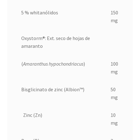
5 % whitanólidos
150
mg
Oxystorm®: Ext. seco de hojas de
amaranto
(
Amaranthus hypochondriacus
)
100
mg
Bisglicinato de zinc (Albion™)
50
mg
Zinc (Zn)
10
mg