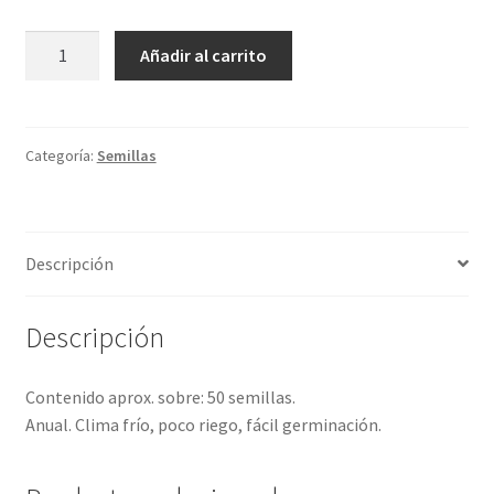
Vara
Añadir al carrito
de
pastor
/
Cardencha
Categoría:
Semillas
cantidad
Descripción
Descripción
Contenido aprox. sobre: 50 semillas.
Anual. Clima frío, poco riego, fácil germinación.