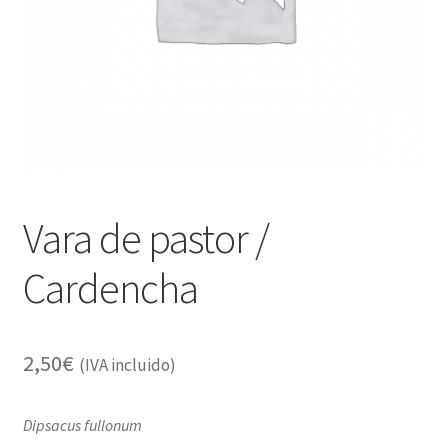
Alimentación
Expandi
Libros
el
menú
Apiterapia y productos de la colmena
hijo
Comida Mascotas sin Cereales
Plantas
Vara de pastor /
Orgonitas
Cardencha
2,50
€
(IVA incluido)
Dipsacus fullonum