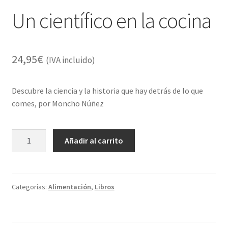
Un científico en la cocina
24,95
€
(IVA incluido)
Descubre la ciencia y la historia que hay detrás de lo que
comes, por Moncho Núñez
Un
Añadir al carrito
científico
en
la
cocina
Categorías:
Alimentación
,
Libros
cantidad