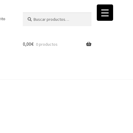
Buscar
Buscar
rito
por:
0,00
€
0 productos