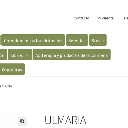
Contacto
Mi cuenta
Car
Complementos Nutricionales
Semillas
Stevia
ón
Libros
Apiterapia y productos de la colmena
Orgonitas
LMARIA
ULMARIA