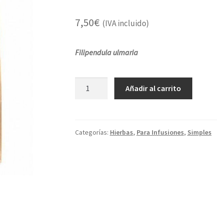
7,50
€
(IVA incluido)
Filipendula ulmaria
ULMARIA
Añadir al carrito
cantidad
Categorías:
Hierbas
,
Para Infusiones
,
Simples