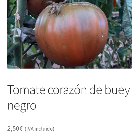
Alimentación
Expandi
Libros
el
menú
Apiterapia y productos de la colmena
hijo
Comida Mascotas sin Cereales
Plantas
Orgonitas
Tomate corazón de buey
negro
2,50
€
(IVA incluido)