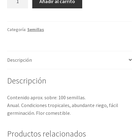
Añadir al carrito
mini
amarillo
rayado
rojo
Categoría:
Semillas
cantidad
Descripción
Descripción
Contenido aprox. sobre: 100 semillas.
Anual. Condiciones tropicales, abundante riego, fácil
germinación. Flor comestible.
Productos relacionados