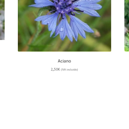
Aciano
2,50
€
(IVA incluido)