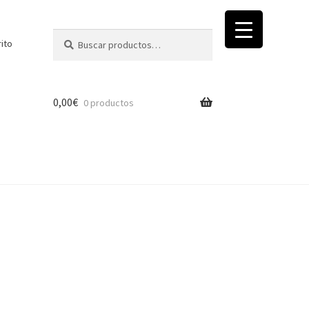
Buscar
Buscar
rito
por:
0,00
€
0 productos