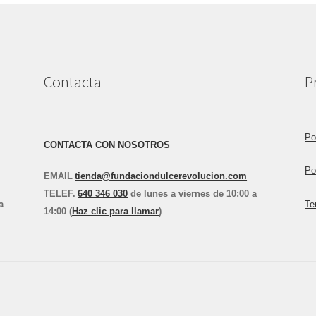
Contacta
P
Po
CONTACTA CON NOSOTROS
Po
EMAIL
tienda@fundaciondulcerevolucion.com
TEL
E
F.
640 346 030
de lunes a viernes de 10:00 a
a
Te
14:00 (
Haz clic para llamar
)