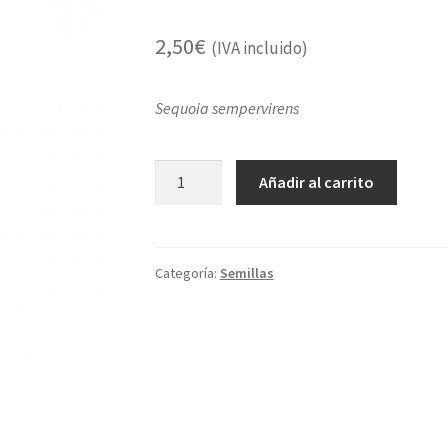
2,50
€
(IVA incluido)
Sequoia sempervirens
Secuoya
Añadir al carrito
roja
cantidad
Categoría:
Semillas