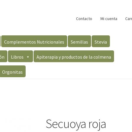
Contacto
Mi cuenta
Car
Complementos Nutricionales
Semillas
Stevia
ón
Libros
Apiterapia y productos de la colmena
Orgonitas
Secuoya roja