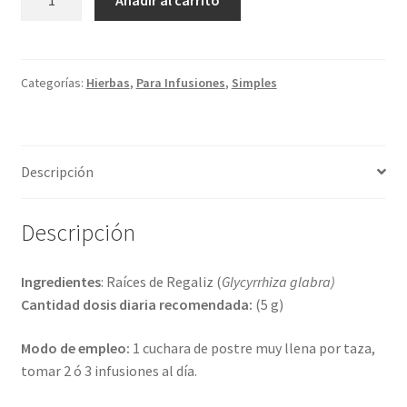
Añadir al carrito
ECO
cantidad
Categorías:
Hierbas
,
Para Infusiones
,
Simples
Descripción
Descripción
Ingredientes
: Raíces de Regaliz (
Glycyrrhiza glabra)
Cantidad dosis diaria recomendada:
(5 g)
Modo de empleo:
1 cuchara de postre muy llena por taza,
tomar 2 ó 3 infusiones al día.