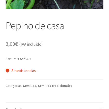
Alimentación
Expandi
Libros
el
Pepino de casa
menú
Apiterapia y productos de la colmena
hijo
Comida Mascotas sin Cereales
3,00
€
(IVA incluido)
Plantas
Cucumis sativus
Orgonitas
Sin existencias
Categorías:
Semillas
,
Semillas tradicionales