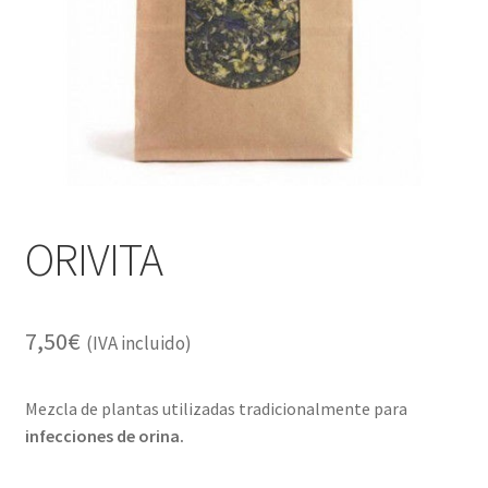
Alimentación
Expandi
Libros
el
menú
Apiterapia y productos de la colmena
hijo
Comida Mascotas sin Cereales
Plantas
ORIVITA
Orgonitas
7,50
€
(IVA incluido)
Mezcla de plantas utilizadas tradicionalmente para
infecciones de orina.