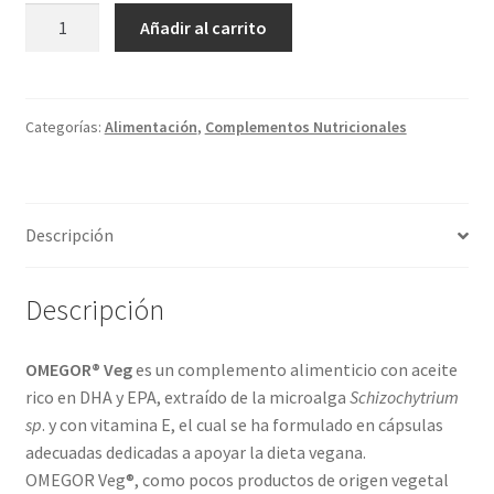
OMEGOR
Añadir al carrito
VEGAN
omega
3
vegetal
Categorías:
Alimentación
,
Complementos Nutricionales
60cap.
cantidad
Descripción
Descripción
OMEGOR® Veg
es un complemento alimenticio con aceite
rico en DHA y EPA, extraído de la microalga
Schizochytrium
sp
. y con vitamina E, el cual se ha formulado en cápsulas
adecuadas dedicadas a apoyar la dieta vegana.
OMEGOR Veg®, como pocos productos de origen vegetal