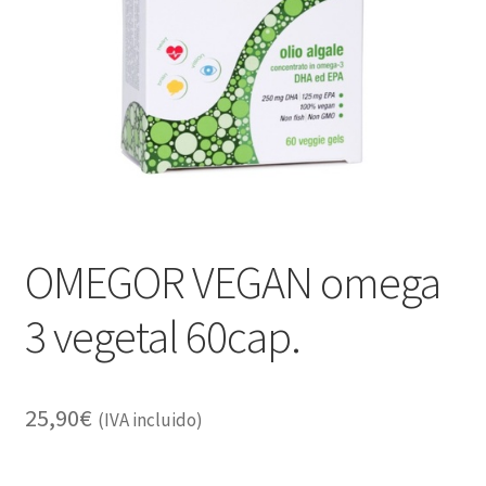
Alimentación
Expandi
Libros
el
menú
Apiterapia y productos de la colmena
hijo
Comida Mascotas sin Cereales
Plantas
OMEGOR VEGAN omega
Orgonitas
3 vegetal 60cap.
25,90
€
(IVA incluido)