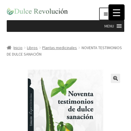
Ir
Ir
Menú
a
al
la
contenido
MENU
navegación
Expandi
Hierbas
el
Inicio
Libros
Plantas medicinales
NOVENTA TESTIMONIOS
menú
DE DULCE SANACIÓN
Productos Dulce Revolucion
hijo
Complementos Nutricionales
Semillas
Stevia
Cosmética Natural e Higiene