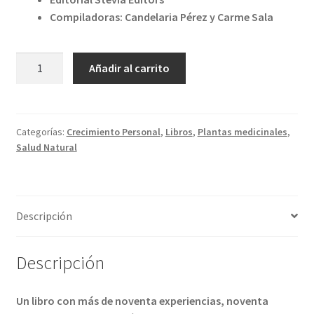
Compiladoras: Candelaria Pérez y Carme Sala
NOVENTA
Añadir al carrito
TESTIMONIOS
DE
DULCE
SANACIÓN
Categorías:
Crecimiento Personal
,
Libros
,
Plantas medicinales
,
Salud Natural
cantidad
Descripción
Descripción
Un libro con más de noventa experiencias, noventa