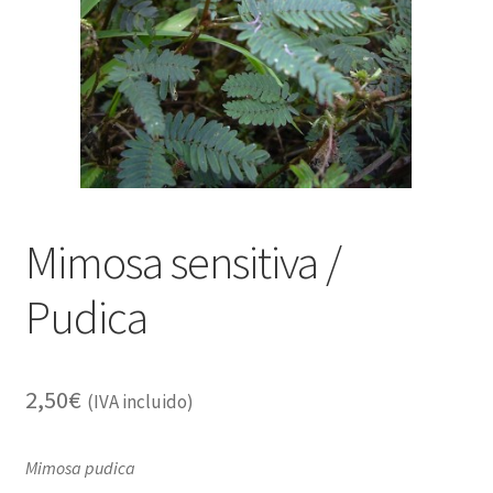
Alimentación
Expandi
Libros
el
menú
Apiterapia y productos de la colmena
hijo
Comida Mascotas sin Cereales
Plantas
Mimosa sensitiva /
Orgonitas
Pudica
2,50
€
(IVA incluido)
Mimosa pudica