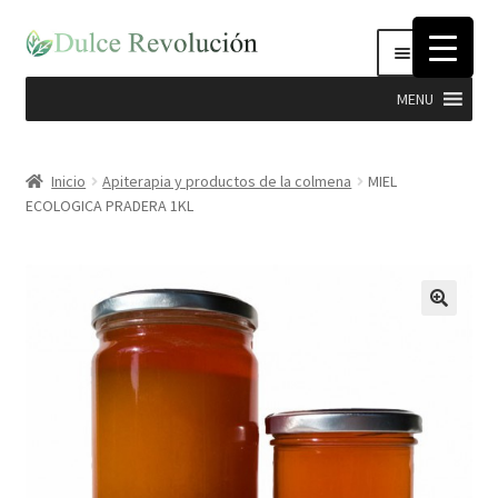
Ir
Ir
Menú
a
al
la
contenido
MENU
navegación
Expandi
Hierbas
el
Inicio
Apiterapia y productos de la colmena
MIEL
menú
ECOLOGICA PRADERA 1KL
Productos Dulce Revolucion
hijo
Complementos Nutricionales
Semillas
Stevia
Cosmética Natural e Higiene