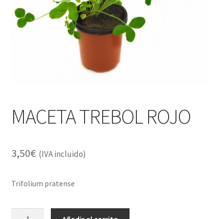
Alimentación
Expandi
Libros
el
menú
Apiterapia y productos de la colmena
hijo
Comida Mascotas sin Cereales
Plantas
MACETA TREBOL ROJO
Orgonitas
3,50
€
(IVA incluido)
Trifolium pratense
MACETA