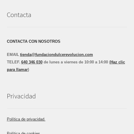
Contacta
CONTACTA CON NOSOTROS
EMAIL
tienda@fundaciondulcerevolucion.com
TEL
E
F.
640 346 030
de lunes a viernes de 10:00 a 14:00 (
Haz clic
para llamar
)
Privacidad
Política de privacidad.
Política de cookies.