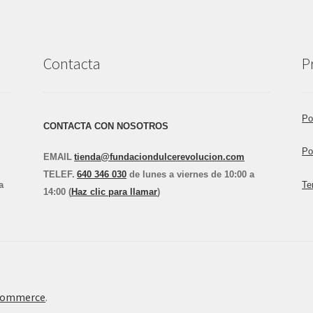
Contacta
P
Po
CONTACTA CON NOSOTROS
Po
EMAIL
tienda@fundaciondulcerevolucion.com
TEL
E
F.
640 346 030
de lunes a viernes de 10:00 a
a
Te
14:00 (
Haz clic para llamar
)
Commerce
.