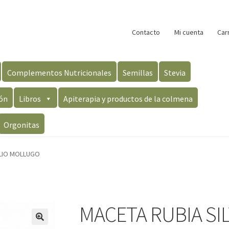
Contacto
Mi cuenta
Car
Complementos Nutricionales
Semillas
Stevia
ón
Libros
Apiterapia y productos de la colmena
Orgonitas
ALIO MOLLUGO
MACETA RUBIA SIL