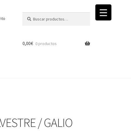
Buscar
Buscar
rito
por:
0,00
€
0 productos
VESTRE / GALIO