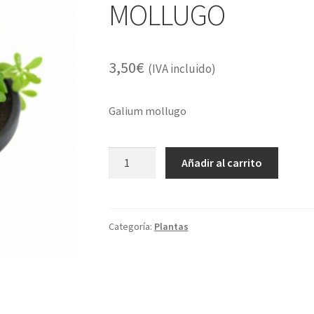
MOLLUGO
3,50
€
(IVA incluido)
Galium mollugo
MACETA
Añadir al carrito
RUBIA
SILVESTRE
/
GALIO
Categoría:
Plantas
MOLLUGO
cantidad