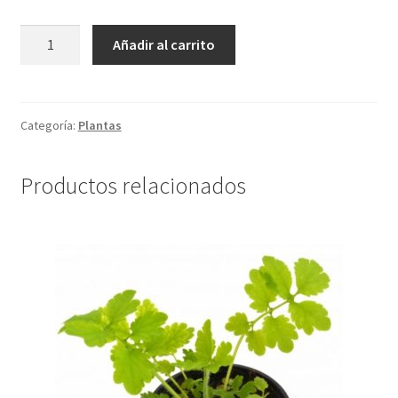
MACETA
Añadir al carrito
PLANTA
HACER
CUERDAS
ROJA
Categoría:
Plantas
cantidad
Productos relacionados