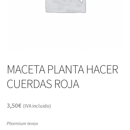
Alimentación
Expandi
Libros
el
menú
Apiterapia y productos de la colmena
hijo
Comida Mascotas sin Cereales
Plantas
MACETA PLANTA HACER
Orgonitas
CUERDAS ROJA
3,50
€
(IVA incluido)
Phormium tenax