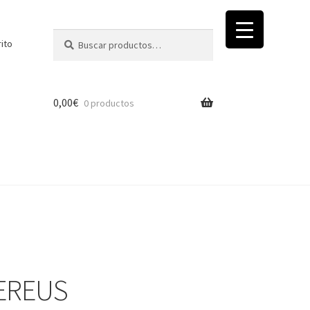
Buscar
Buscar
rito
por:
0,00
€
0 productos
EREUS