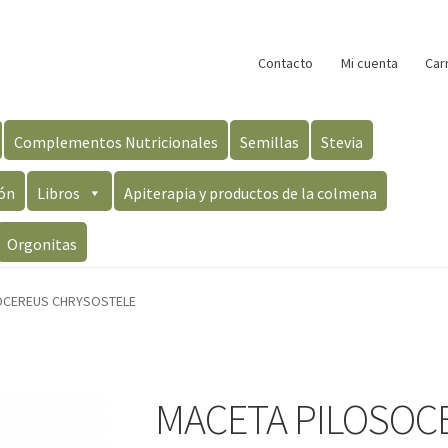
Contacto
Mi cuenta
Car
Complementos Nutricionales
Semillas
Stevia
ón
Libros
Apiterapia y productos de la colmena
Orgonitas
OCEREUS CHRYSOSTELE
MACETA PILOSOC