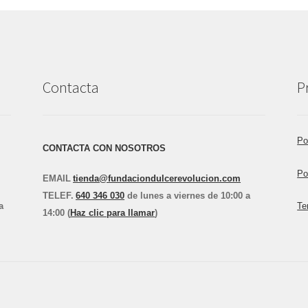
Contacta
P
Po
CONTACTA CON NOSOTROS
Po
EMAIL
tienda@fundaciondulcerevolucion.com
TEL
E
F.
640 346 030
de lunes a viernes de 10:00 a
a
Te
14:00 (
Haz clic para llamar
)