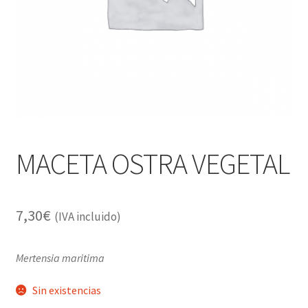
Alimentación
Expandi
Libros
el
menú
Apiterapia y productos de la colmena
hijo
Comida Mascotas sin Cereales
Plantas
MACETA OSTRA VEGETAL
Orgonitas
7,30
€
(IVA incluido)
Mertensia maritima
Sin existencias