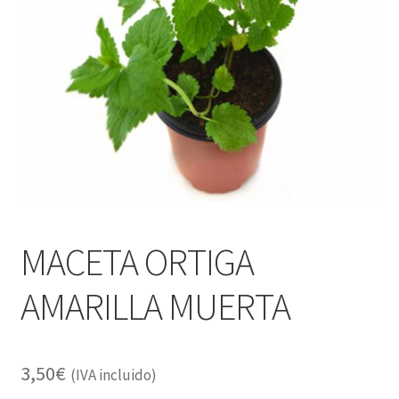
Alimentación
Expandi
Libros
el
menú
Apiterapia y productos de la colmena
hijo
Comida Mascotas sin Cereales
Plantas
Orgonitas
MACETA ORTIGA
AMARILLA MUERTA
3,50
€
(IVA incluido)