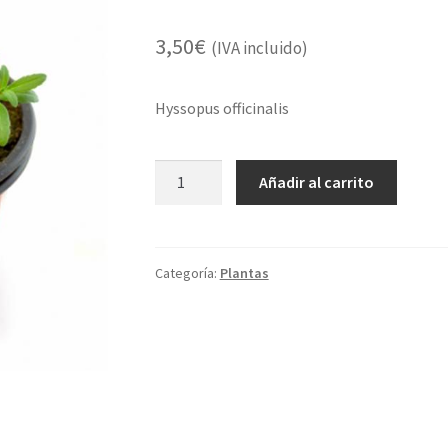
3,50
€
(IVA incluido)
Hyssopus officinalis
MACETA
Añadir al carrito
HISOPO
FLOR
ROSA
cantidad
Categoría:
Plantas