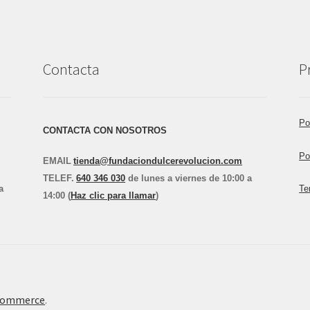
Contacta
P
Po
CONTACTA CON NOSOTROS
Po
EMAIL
tienda@fundaciondulcerevolucion.com
TEL
E
F.
640 346 030
de lunes a viernes de 10:00 a
a
Te
14:00 (
Haz clic para llamar
)
Commerce
.