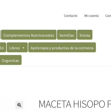
Contacto
Mi cuenta
Car
Complementos Nutricionales
Semillas
Stevia
ón
Libros
Apiterapia y productos de la colmena
Orgonitas
MACETA HISOPO 