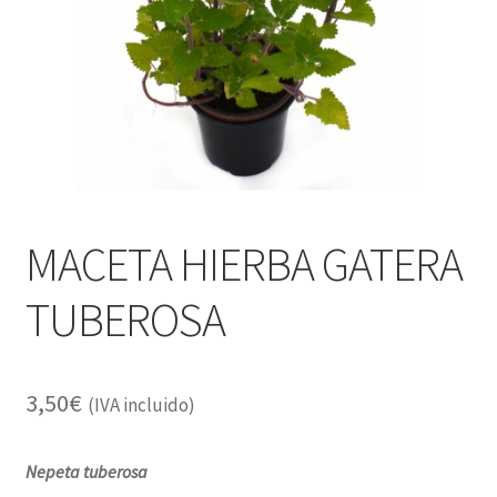
Alimentación
Expandi
Libros
el
menú
Apiterapia y productos de la colmena
hijo
Comida Mascotas sin Cereales
Plantas
MACETA HIERBA GATERA
Orgonitas
TUBEROSA
3,50
€
(IVA incluido)
Nepeta tuberosa