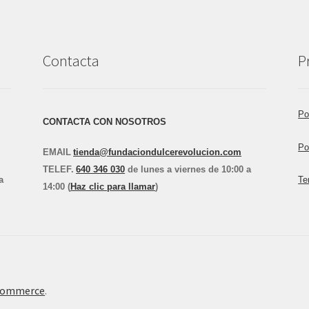
Contacta
P
Po
CONTACTA CON NOSOTROS
Po
EMAIL
tienda@fundaciondulcerevolucion.com
TEL
E
F.
640 346 030
de lunes a viernes de 10:00 a
a
Te
14:00 (
Haz clic para llamar
)
Commerce
.