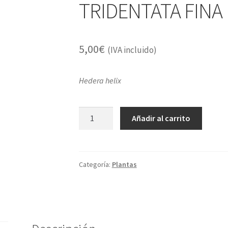
TRIDENTATA FINA
5,00
€
(IVA incluido)
Hedera helix
MACETA
Añadir al carrito
HIEDRA
DE
INTERIOR
VERDE
Categoría:
Plantas
TRIDENTATA
FINA
cantidad