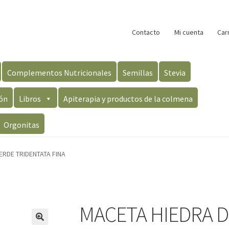
Contacto
Mi cuenta
Car
Complementos Nutricionales
Semillas
Stevia
ón
Libros
Apiterapia y productos de la colmena
Orgonitas
ERDE TRIDENTATA FINA
MACETA HIEDRA D