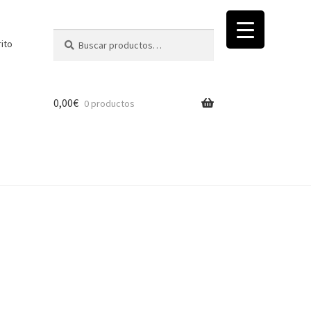
Buscar
Buscar
rito
por:
0,00
€
0 productos