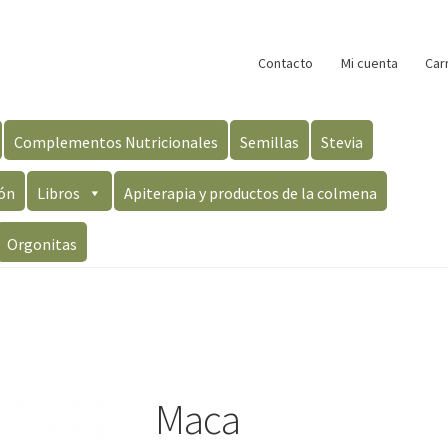
Contacto
Mi cuenta
Car
Complementos Nutricionales
Semillas
Stevia
ón
Libros
Apiterapia y productos de la colmena
Orgonitas
Maca