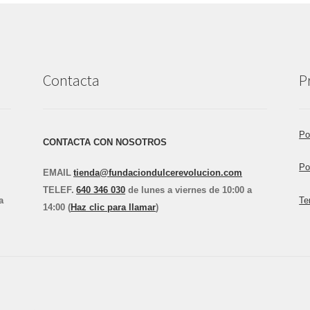
Contacta
P
Po
CONTACTA CON NOSOTROS
Po
EMAIL
tienda@fundaciondulcerevolucion.com
TEL
E
F.
640 346 030
de lunes a viernes de 10:00 a
a
Te
14:00 (
Haz clic para llamar
)