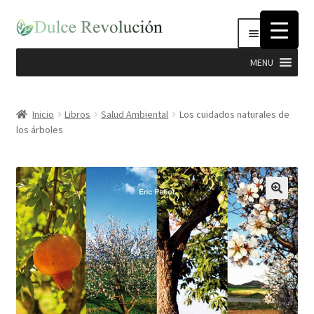
Ir
Ir
Menú
a
al
la
contenido
MENU
navegación
Expandi
Hierbas
el
Inicio
Libros
Salud Ambiental
Los cuidados naturales de
menú
los árboles
Productos Dulce Revolucion
hijo
Complementos Nutricionales
Semillas
Stevia
Cosmética Natural e Higiene