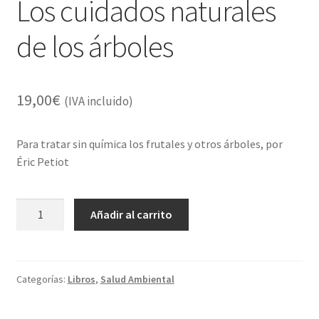
Los cuidados naturales
de los árboles
19,00
€
(IVA incluido)
Para tratar sin química los frutales y otros árboles, por
Éric Petiot
Los
Añadir al carrito
cuidados
naturales
de
los
Categorías:
Libros
,
Salud Ambiental
árboles
cantidad