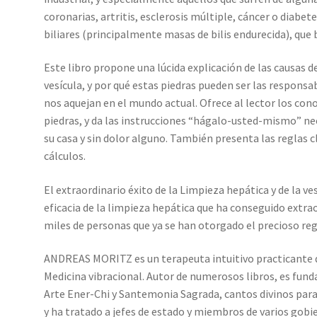
coronarias, artritis, esclerosis múltiple, cáncer o diabete
biliares (principalmente masas de bilis endurecida), que 
Este libro propone una lúcida explicación de las causas de 
vesícula, y por qué estas piedras pueden ser las respon
nos aquejan en el mundo actual. Ofrece al lector los co
piedras, y da las instrucciones “hágalo-usted-mismo” ne
su casa y sin dolor alguno. También presenta las reglas c
cálculos.
El extraordinario éxito de la Limpieza hepática y de la v
eficacia de la limpieza hepática que ha conseguido extrao
miles de personas que ya se han otorgado el precioso rega
ANDREAS MORITZ es un terapeuta intuitivo practicante de l
Medicina vibracional. Autor de numerosos libros, es fund
Arte Ener-Chi y Santemonia Sagrada, cantos divinos para
y ha tratado a jefes de estado y miembros de varios gobie