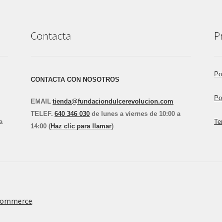
Contacta
P
Po
CONTACTA CON NOSOTROS
Po
EMAIL
tienda@fundaciondulcerevolucion.com
TEL
E
F.
640 346 030
de lunes a viernes de 10:00 a
a
Te
14:00 (
Haz clic para llamar
)
Commerce
.