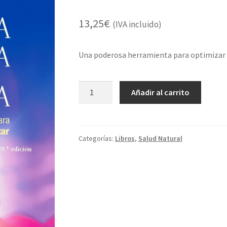
13,25
€
(IVA incluido)
Una poderosa herramienta para optimizar s
Limpieza
Añadir al carrito
hepática...-
-
-
LIBRO-
Categorías:
Libros
,
Salud Natural
-
-
cantidad