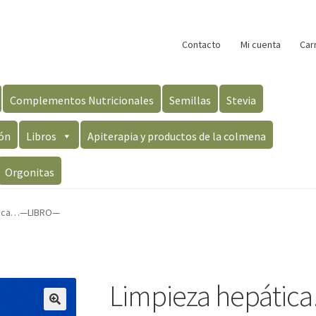
Contacto
Mi cuenta
Car
Complementos Nutricionales
Semillas
Stevia
ón
Libros
Apiterapia y productos de la colmena
Orgonitas
tica…—LIBRO—
Limpieza hepát