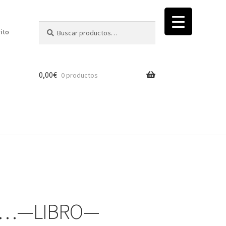
Buscar
Buscar
rito
por:
0,00
€
0 productos
ica…—LIBRO—