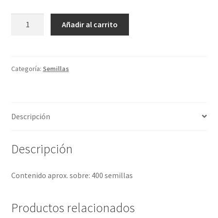
Lechuga
Añadir al carrito
romana
negra
"Cimarron"
cantidad
Categoría:
Semillas
Descripción
Descripción
Contenido aprox. sobre: 400 semillas
Productos relacionados