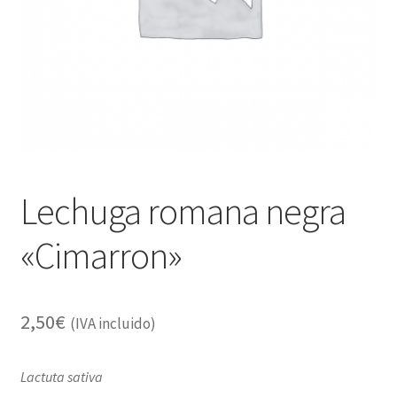
Alimentación
Expandi
Libros
el
menú
Apiterapia y productos de la colmena
hijo
Comida Mascotas sin Cereales
Plantas
Lechuga romana negra
Orgonitas
«Cimarron»
2,50
€
(IVA incluido)
Lactuta sativa