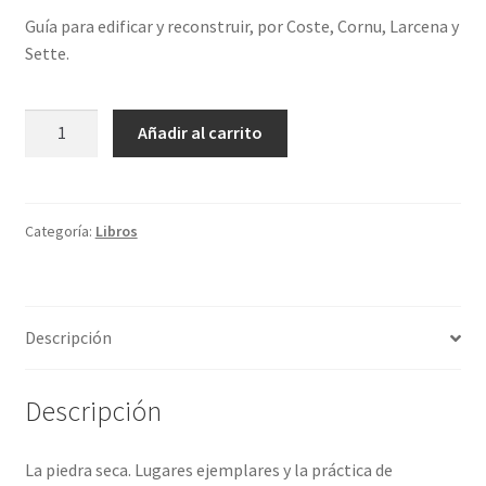
Guía para edificar y reconstruir, por Coste, Cornu, Larcena y
Sette.
La
Añadir al carrito
piedra
seca
cantidad
Categoría:
Libros
Descripción
Descripción
La piedra seca. Lugares ejemplares y la práctica de