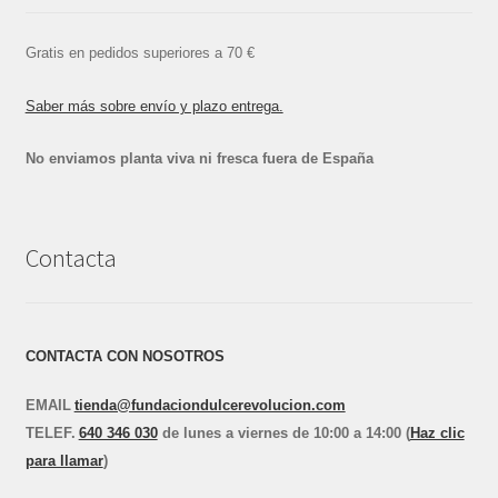
Gratis en pedidos superiores a 70 €
Saber más sobre envío y plazo entrega.
No enviamos planta viva ni fresca fuera de España
Contacta
CONTACTA CON NOSOTROS
EMAIL
tienda@fundaciondulcerevolucion.com
TEL
E
F.
640 346 030
de lunes a viernes de 10:00 a 14:00 (
Haz clic
para llamar
)