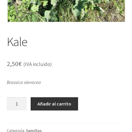
Alimentación
Expandi
Libros
el
menú
Apiterapia y productos de la colmena
Kale
hijo
Comida Mascotas sin Cereales
2,50
€
Plantas
(IVA incluido)
Orgonitas
Brassica oleracea
Kale
Añadir al carrito
cantidad
Categoría:
Semillas