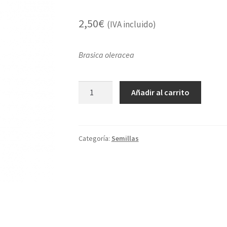
2,50
€
(IVA incluido)
Brasica oleracea
Kale
Añadir al carrito
arco
iris
cantidad
Categoría:
Semillas