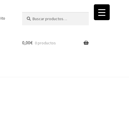
Buscar
Buscar
rito
por:
0,00
€
0 productos