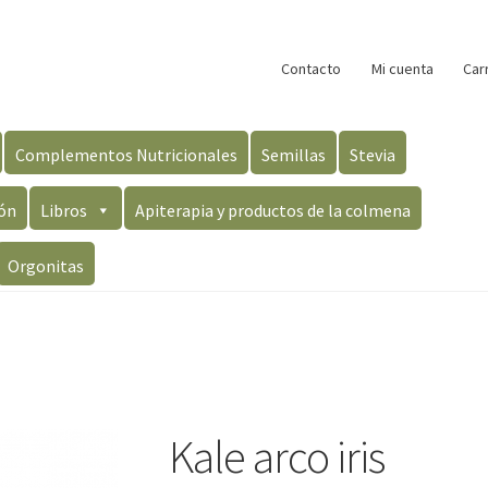
Contacto
Mi cuenta
Car
Complementos Nutricionales
Semillas
Stevia
ón
Libros
Apiterapia y productos de la colmena
Orgonitas
Kale arco iris