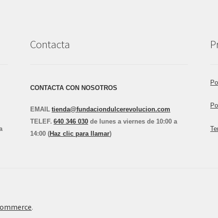
Contacta
P
Po
CONTACTA CON NOSOTROS
Po
EMAIL
tienda@fundaciondulcerevolucion.com
TEL
E
F.
640 346 030
de lunes a viernes de 10:00 a
a
Te
14:00 (
Haz clic para llamar
)
Commerce
.