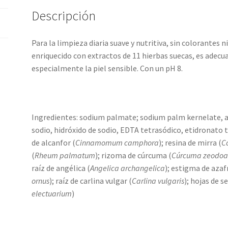
Descripción
Para la limpieza diaria suave y nutritiva, sin colorantes 
enriquecido con extractos de 11 hierbas suecas, es adecua
especialmente la piel sensible. Con un pH 8.
Ingredientes: sodium palmate; sodium palm kernelate, agu
sodio, hidróxido de sodio, EDTA tetrasódico, etidronato 
de alcanfor (
Cinnamomum camphora
); resina de mirra (
C
(
Rheum palmatum
); rizoma de cúrcuma (
Cúrcuma zeodoa
raíz de angélica (
Angelica archangelica
); estigma de azaf
ornus
); raíz de carlina vulgar (
Carlina vulgaris
); hojas de se
electuarium
)