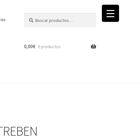
Buscar
Buscar
rito
por:
0,00
€
0 productos
 TREBEN