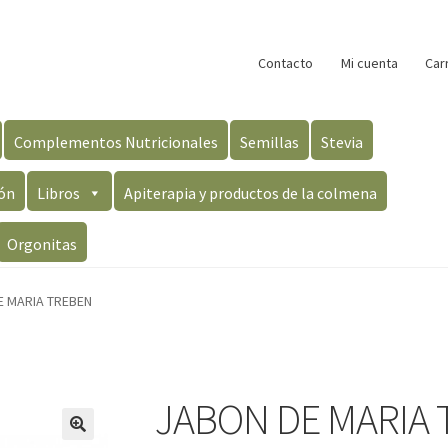
Contacto
Mi cuenta
Car
Complementos Nutricionales
Semillas
Stevia
ón
Libros
Apiterapia y productos de la colmena
Orgonitas
E MARIA TREBEN
JABON DE MARIA