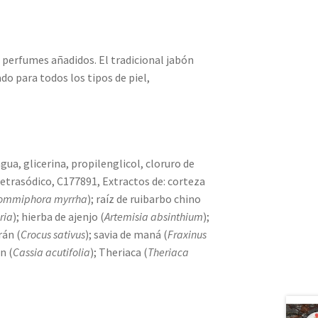
ni perfumes añadidos. El tradicional jabón
do para todos los tipos de piel,
a, glicerina, propilenglicol, cloruro de
tetrasódico, C177891, Extractos de: corteza
ommiphora myrrha
); raíz de ruibarbo chino
ria
); hierba de ajenjo (
Artemisia absinthium
);
rán (
Crocus sativus
); savia de maná (
Fraxinus
n (
Cassia acutifolia
); Theriaca (
Theriaca