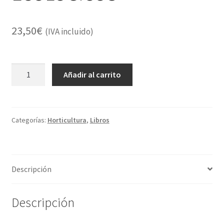
23,50
€
(IVA incluido)
INSECTOS
Añadir al carrito
QUE
AYUDAN
AL
HUERTO
Categorías:
Horticultura
,
Libros
Y
VERGEL
ECOLÓGICOS
Descripción
cantidad
Descripción