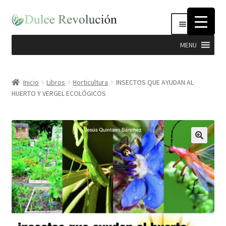
Ir
Ir
Menú
a
al
la
contenido
MENU
navegación
Expandi
Hierbas
el
Inicio
Libros
Horticultura
INSECTOS QUE AYUDAN AL
menú
HUERTO Y VERGEL ECOLÓGICOS
Productos Dulce Revolucion
hijo
Complementos Nutricionales
Semillas
Stevia
Cosmética Natural e Higiene