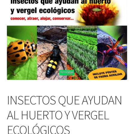
Alimentación
Expandi
Libros
el
menú
Apiterapia y productos de la colmena
hijo
Comida Mascotas sin Cereales
Plantas
Orgonitas
INSECTOS QUE AYUDAN
AL HUERTO Y VERGEL
ECOLÓGICOS