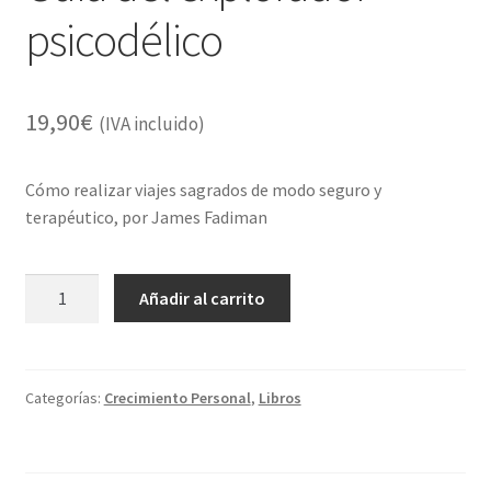
psicodélico
19,90
€
(IVA incluido)
Cómo realizar viajes sagrados de modo seguro y
terapéutico, por James Fadiman
Guía
Añadir al carrito
del
explorador
psicodélico
cantidad
Categorías:
Crecimiento Personal
,
Libros