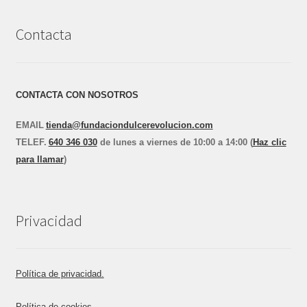
Contacta
CONTACTA CON NOSOTROS
EMAIL
tienda@fundaciondulcerevolucion.com
TEL
E
F.
640 346 030
de lunes a viernes de 10:00 a 14:00 (
Haz clic
para llamar
)
Privacidad
Política de privacidad.
Política de cookies.