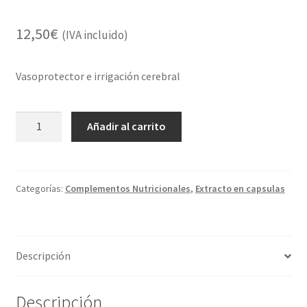
12,50
€
(IVA incluido)
Vasoprotector e irrigación cerebral
Ginkgo
Añadir al carrito
biloba
PV
(60
cápsulas)
Categorías:
Complementos Nutricionales
,
Extracto en capsulas
cantidad
Descripción
Descripción