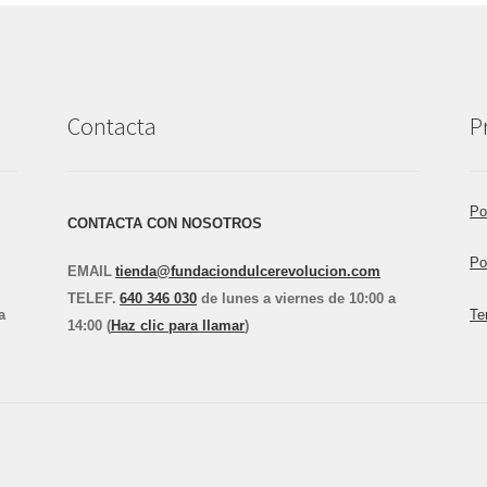
Contacta
P
Po
CONTACTA CON NOSOTROS
Po
EMAIL
tienda@fundaciondulcerevolucion.com
TEL
E
F.
640 346 030
de lunes a viernes de 10:00 a
a
Te
14:00 (
Haz clic para llamar
)