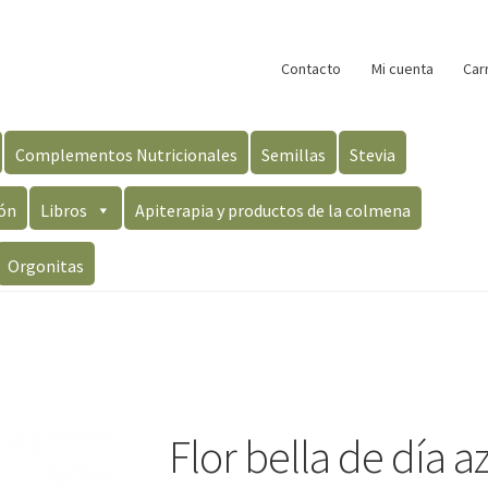
Contacto
Mi cuenta
Car
Complementos Nutricionales
Semillas
Stevia
ón
Libros
Apiterapia y productos de la colmena
Orgonitas
Flor bella de día a