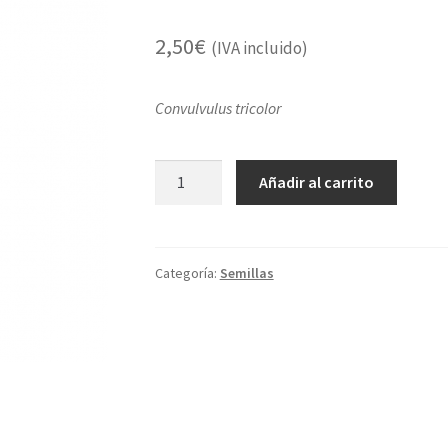
2,50
€
(IVA incluido)
Convulvulus tricolor
Flor
Añadir al carrito
bella
de
día
azul
Categoría:
Semillas
cantidad