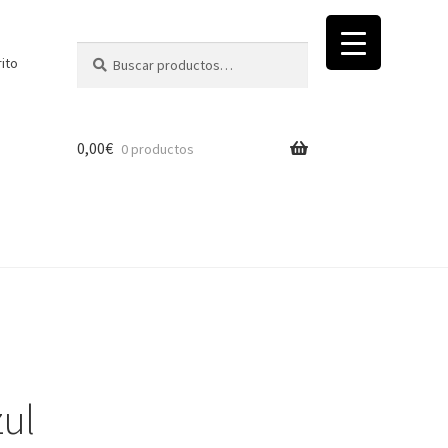
Buscar
Buscar
rito
por:
0,00
€
0 productos
zul