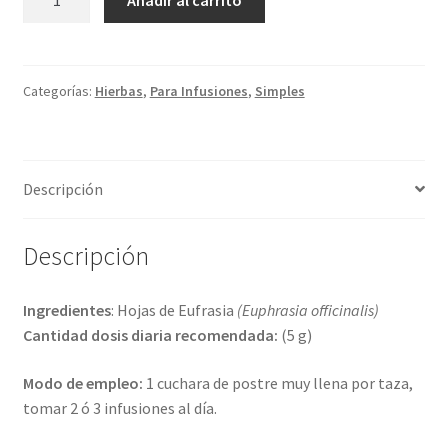
Añadir al carrito
cantidad
Categorías:
Hierbas
,
Para Infusiones
,
Simples
Descripción
Descripción
Ingredientes
: Hojas de Eufrasia
(Euphrasia officinalis​)
Cantidad dosis diaria recomendada:
(5 g)
Modo de empleo:
1 cuchara de postre muy llena por taza,
tomar 2 ó 3 infusiones al día.