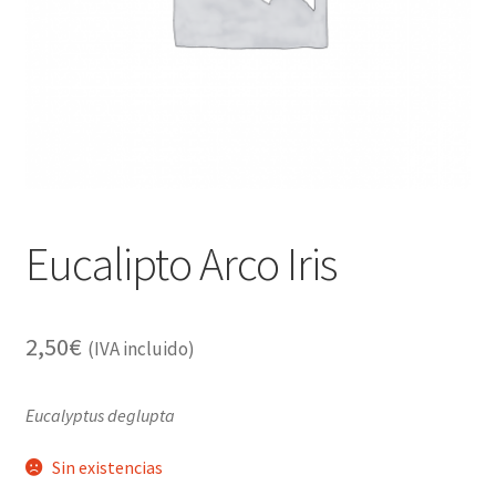
Alimentación
Expandi
Libros
el
menú
Apiterapia y productos de la colmena
hijo
Comida Mascotas sin Cereales
Plantas
Eucalipto Arco Iris
Orgonitas
2,50
€
(IVA incluido)
Eucalyptus deglupta
Sin existencias