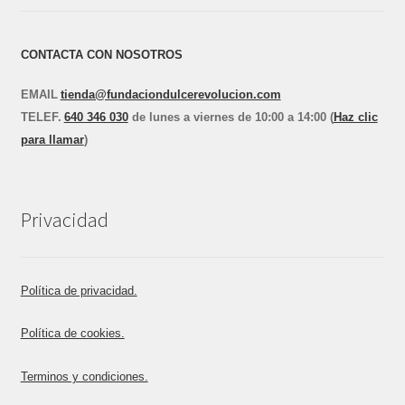
CONTACTA CON NOSOTROS
EMAIL
tienda@fundaciondulcerevolucion.com
TEL
E
F.
640 346 030
de lunes a viernes de 10:00 a 14:00 (
Haz clic
para llamar
)
Privacidad
Política de privacidad.
Política de cookies.
Terminos y condiciones.