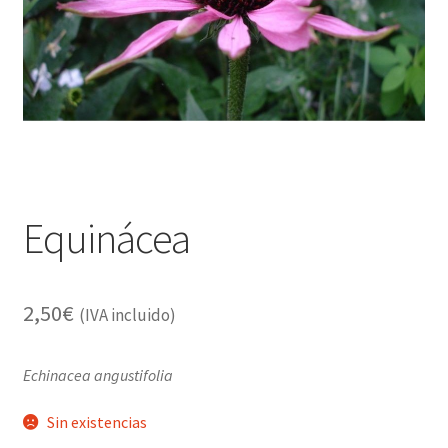
Alimentación
Expandi
Libros
el
menú
Apiterapia y productos de la colmena
hijo
Comida Mascotas sin Cereales
Plantas
Equinácea
Orgonitas
2,50
€
(IVA incluido)
Echinacea angustifolia
Sin existencias