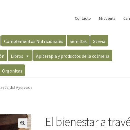
Contacto
Mi cuenta
Car
Complementos Nutricionales
Semillas
Stevia
ón
Libros
Apiterapia y productos de la colmena
Orgonitas
través del Ayurveda
El bienestar a tra