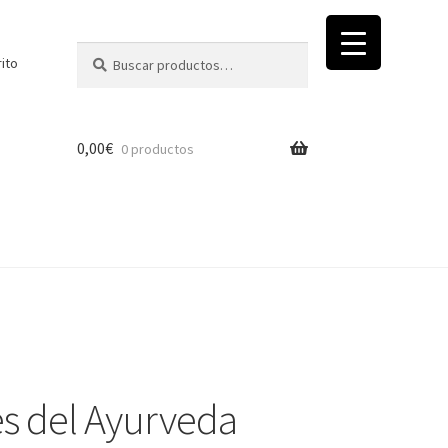
Buscar
Buscar
rito
por:
0,00
€
0 productos
vés del Ayurveda