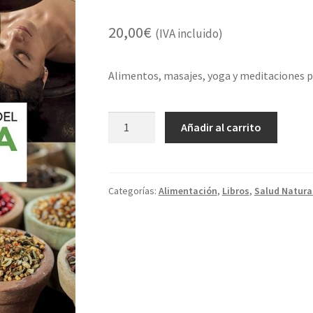
20,00
€
(IVA incluido)
Alimentos, masajes, yoga y meditaciones pa
El
Añadir al carrito
bienestar
a
través
del
Categorías:
Alimentación
,
Libros
,
Salud Natura
Ayurveda
cantidad