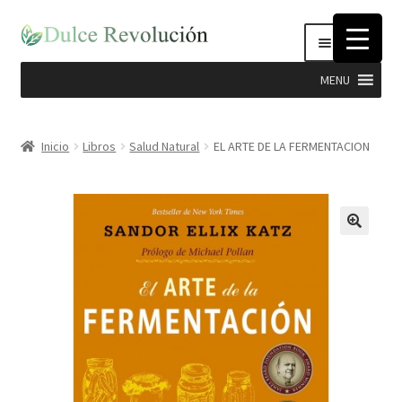
Ir
Ir
Menú
a
al
la
contenido
MENU
navegación
Expandi
Hierbas
el
Inicio
Libros
Salud Natural
EL ARTE DE LA FERMENTACION
menú
Productos Dulce Revolucion
hijo
Complementos Nutricionales
Semillas
Stevia
Cosmética Natural e Higiene